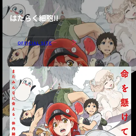
- 会社紹介＆社長
ッセージ
はたらく細胞!!
- 会社情報
OFFICIAL SITE
- 部署紹介
INTERVIEWS
RECRUIT
- 募集職種