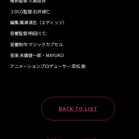
撮影監督:大島由貴
３DCG監督:石井規仁
編集:廣瀬清志（エディッツ）
音響監督:明田川 仁
音響制作:マジックカプセル
音楽:末廣健一郎・MAYUKO
アニメーションプロデューサー:若松 剛
BACK TO LIST