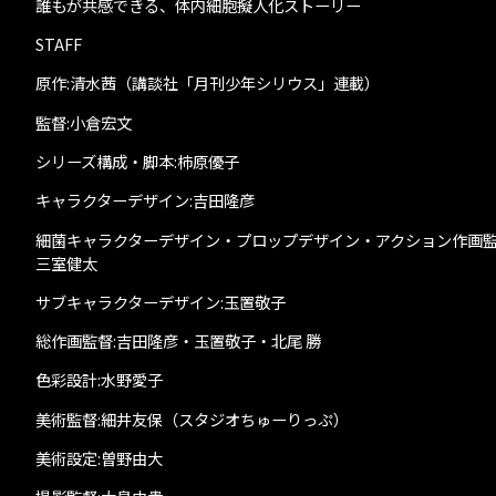
誰もが共感できる、体内細胞擬人化ストーリー
STAFF
原作:清水茜（講談社「月刊少年シリウス」連載）
監督:小倉宏文
シリーズ構成・脚本:柿原優子
キャラクターデザイン:吉田隆彦
細菌キャラクターデザイン・プロップデザイン・アクション作画監
三室健太
サブキャラクターデザイン:玉置敬子
総作画監督:吉田隆彦・玉置敬子・北尾 勝
色彩設計:水野愛子
美術監督:細井友保（スタジオちゅーりっぷ）
美術設定:曽野由大