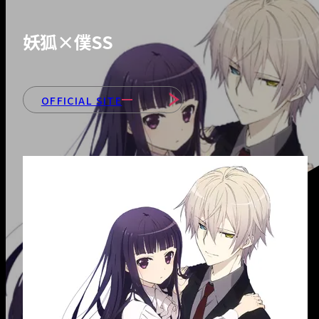
- 会社紹介＆社長
ッセージ
妖狐×僕SS
- 会社情報
OFFICIAL SITE
- 部署紹介
INTERVIEWS
RECRUIT
- 募集職種