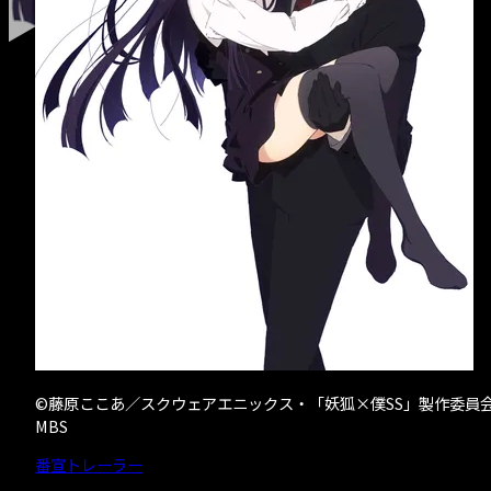
- クリエイター募
©藤原ここあ／スクウェアエニックス・「妖狐×僕SS」製作委員
MBS
番宣トレーラー