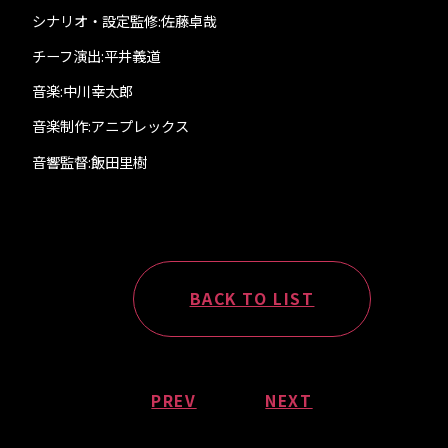
シナリオ・設定監修:佐藤卓哉
チーフ演出:平井義道
音楽:中川幸太郎
音楽制作:アニプレックス
音響監督:飯田里樹
BACK TO LIST
PREV
NEXT