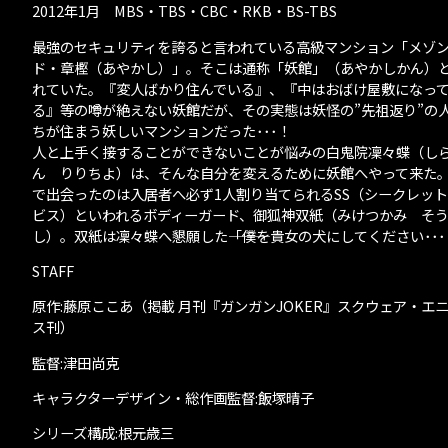
2012年1月 MBS・TBS・CBC・RKB・BS-TBS
最強のセキュリティを誇ると言われている高級マンション「メゾ
ド・章樫（あやかし）」。そこは通称「妖館」（あやかしかん）
れていた。『変人ばかり住んでいる』、『中はおばけ屋敷になっ
る』等の噂が絶えない妖館だが、その実態は妖怪の”先祖返り”の
ちが住まう妖しいマンションだった･･･！
人と上手く接することができないことが悩みの白鬼院凜々蝶（し
ん りりちよ）は、そんな自分を変えるために妖館へやって来た
で出会ったのは入居者へ必ず1人割り当てられるSS（シークレッ
ビス）といわれるボディーガード、御狐神双紙（みけつかみ そ
し）。双紙は凜々蝶へ懇願した―――「僕を貴女の犬にしてください･･
STAFF
原作:藤原ここあ（掲載 月刊『ガンガンJOKER』スクウェア・エ
ス刊）
監督:津田尚克
キャラクターデザイン・総作画監督:飯塚晴子
シリーズ構成:根元歳三