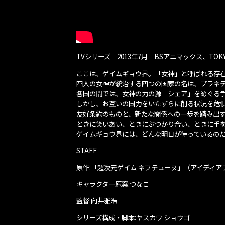
TVシリーズ 2013年7月 BSアニマックス、TOKY
ここは、ゲイムギョウ界。「女神」と呼ばれる存
四人の女神が統治する四つの国家の名は、プラネ
各国の間では、女神の力の源「シェア」をめぐる
しかし、お互いの国力をいたずらに削る状況を危
友好条約のものと、新たな関係への一歩を踏み出
ときに笑いあい、ときにぶつかり合い、ときに手
ゲイムギョウ界には、どんな明日が待っているの
STAFF
原作:「超次元ゲイム ネプテューヌ」（アイディ
キャラクター原案:つなこ
監督:向井雅浩
シリーズ構成・脚本:ヤスカワ ショウゴ