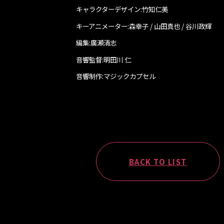
キャラクターデザイン:竹知仁美
キーアニメーター:森幸子 / 山田真也 / 谷川政輝
編集:廣瀬清志
音響監督:明田川 仁
音響制作:マジックカプセル
BACK TO LIST