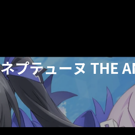
 ネプテューヌ
THE A