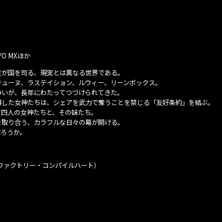
O MXほか
在が国を司る、現実とは異なる世界である。
テューヌ、ラステイション、ルウィー、リーンボックス。
争いが、長年にわたってつづけられてきた。
惧した女神たちは、シェアを武力で奪うことを禁じる「友好条約」を結ぶ。
す四人の女神たちと、その妹たち。
を取り合う、カラフルな日々の幕が開ける。
だろうか。
アファクトリー・コンパイルハート）