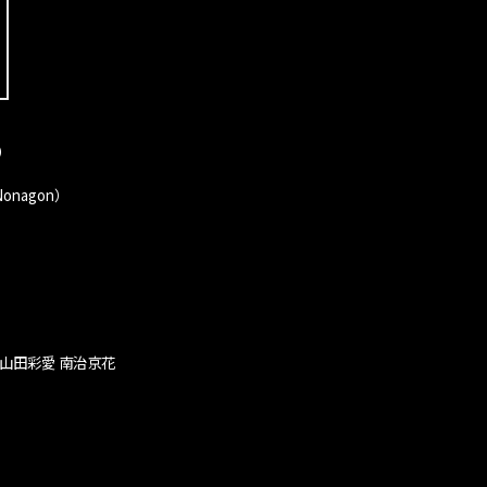
o）
nagon）
山田彩愛 南治京花