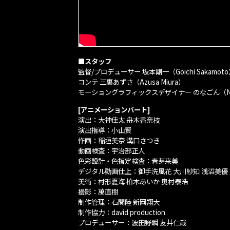
■スタッフ
監督/プロデューサー 坂本剛一（Goichi Sakamot
コンテ 三裏あずさ（Azusa Miura）
モーショングラフィックスデザイナー のなごん（No
[アニメーションパート]
演出：大神佳太 舟木香奈枝
演出指導：小山賢
作画：稲垣美奈 溝口さつき
動画検査：宇治部正人
色彩設計・色指定検査：青芽来美
デジタル動画仕上：御手洗風花 大川紗知 浅沼美優 
美術：村形夏海 柏木あいか 奥村泰浩
撮影：萬直樹
制作管理：石関陸 新岡翔大
制作協力：david production
プロデューサー：波田野瞬 友井仁哉