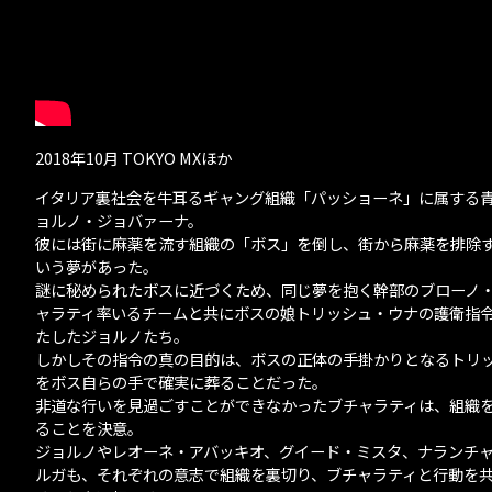
2018年10月 TOKYO MXほか
イタリア裏社会を牛耳るギャング組織「パッショーネ」に属する
ョルノ・ジョバァーナ。
彼には街に麻薬を流す組織の「ボス」を倒し、街から麻薬を排除
いう夢があった。
謎に秘められたボスに近づくため、同じ夢を抱く幹部のブローノ
ャラティ率いるチームと共にボスの娘トリッシュ・ウナの護衛指
たしたジョルノたち。
しかしその指令の真の目的は、ボスの正体の手掛かりとなるトリ
をボス自らの手で確実に葬ることだった。
非道な行いを見過ごすことができなかったブチャラティは、組織
ることを決意。
ジョルノやレオーネ・アバッキオ、グイード・ミスタ、ナランチ
ルガも、それぞれの意志で組織を裏切り、ブチャラティと行動を