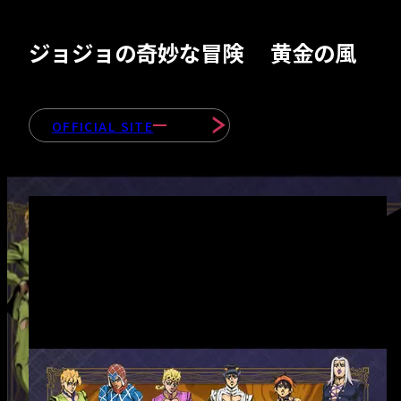
- 会社紹介＆社長
ッセージ
ジョジョの奇妙な冒険
黄金の風
- 会社情報
OFFICIAL SITE
- 部署紹介
INTERVIEWS
RECRUIT
- 募集職種