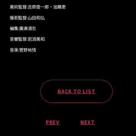
美術監督:吉原俊一郎・加藤恵
撮影監督:山田和弘
編集:廣瀬清志
音響監督:岩浪美和
音楽:菅野祐悟
BACK TO LIST
PREV
NEXT