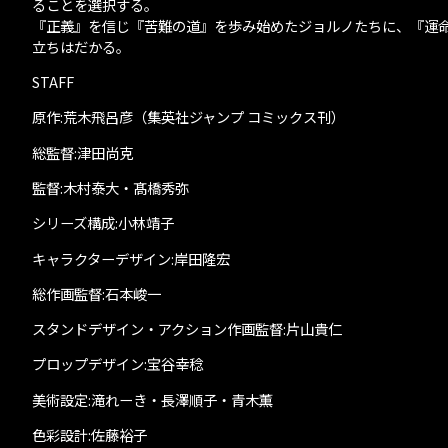
ることを選択する。
『正義』を信じ『苦難の道』を歩み始めたジョルノたちに、『運
立ちはだかる。
STAFF
原作:荒木飛呂彦（集英社ジャンプ コミックス刊）
総監督:津田尚克
監督:木村泰大・髙橋秀弥
シリーズ構成:小林靖子
キャラクターデザイン:岸田隆宏
総作画監督:石本峻一
スタンドデザイン・アクション作画監督:片山貴仁
プロップデザイン:宝谷幸稔
美術設定:滝れーき・長澤順子・青木薫
色彩設計:佐藤裕子