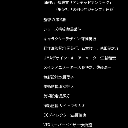
原作:
戸塚慶文「アンデッドアンラック」
（集英社「週刊少年ジャンプ」連載）
監督:八瀬祐樹
シリーズ構成:蓜島岳斗
キャラクターデザイン:守岡英行
総作画監督:守岡英行、石本峻一、徳田夢之介
UMAデザイン・キーアニメーター:三輪和宏
メインアニメーター:大梶博之、佐藤浩一
色彩設計:水野愛子
美術監督:渡辺佳人
美術設定:黒沢守
撮影監督:サイトウタカオ
CGディレクター:高野慎也
VFXスーパーバイザー:大橋遼