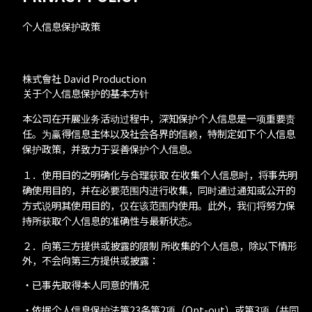
Profile
个人信息保护政策
- Department
Introductions
株式會社 David Production
关于个人信息保护的基本方针
本公司在开展业务活动过程中，深知保护个人信息是一项重要责
任。为赢得信息主体以及社会各界的信赖，特制定如下个人信息
INTERVIEWS
保护政策，并致力于妥善保护个人信息。
１．使用目的之明确化与合理获取 在收集个人信息时，将事先明
确使用目的，并在必要范围内进行收集，同时通过通知或公开的
RECRUIT
方式说明其使用目的，仅在该范围内使用。此外，我们将努力保
持所获取个人信息的准确性与最新状态。
- Creator Form
２．向第三方提供或披露的限制 所收集的个人信息，除以下情形
外，不会向第三方提供或披露：
・已事先取得本人同意的情况
・依据个人信息保护法第23条第2项（Opt-out）或第3项（共同